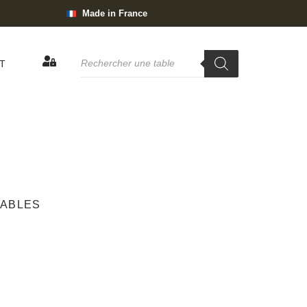
Made in France
T
NABLES