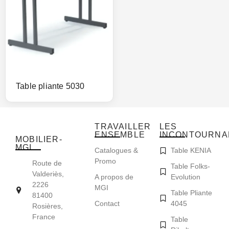
Table pliante 5030
TRAVAILLER
LES
ENSEMBLE
INCONTOURNA
MOBILIER-
MGI
Catalogues &
Table KENIA
Promo
Route de
Table Folks-
Valderiès,
A propos de
Evolution
2226
MGI
Table Pliante
81400
Contact
4045
Rosières,
France
Table