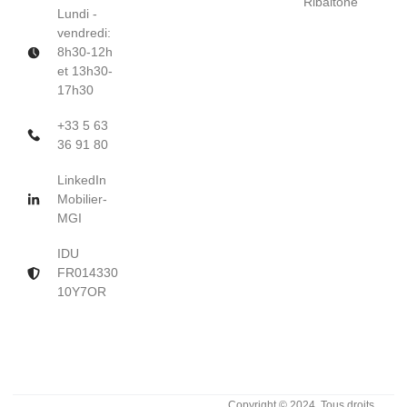
Ribaltone
Lundi -
vendredi:
8h30-12h
et 13h30-
17h30
+33 5 63
36 91 80
LinkedIn
Mobilier-
MGI
IDU
FR014330
10Y7OR
Copyright © 2024. Tous droits