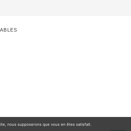
NABLES
 site, nous supposerons que vous en êtes satisfait.