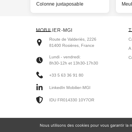
Colonne juxtaposable
Meub
MOBILIER-MGI
T
Route de Valderiès, 2226
C
81400 Rosières, France
A
Lundi - vendredi:
C
8h30-12h et 13h30-17h30
+33 5 63 36 91 80
LinkedIn Mobilier-MGI
IDU FR014330 10Y7OR
Nous utilisons des cookies pour vous garantir la m