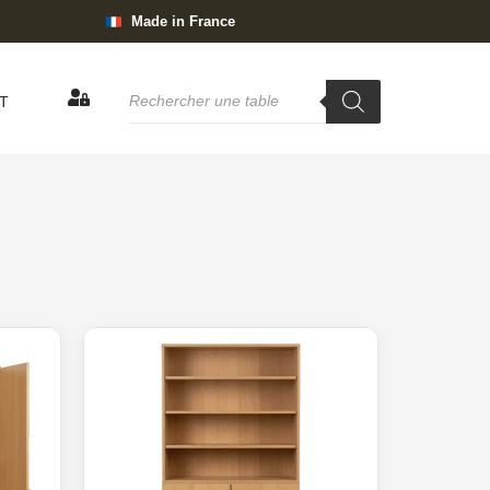
Made in France
T