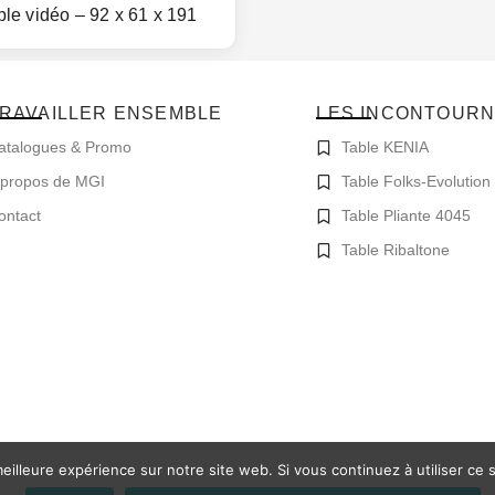
le vidéo – 92 x 61 x 191
RAVAILLER ENSEMBLE
LES INCONTOUR
atalogues & Promo
Table KENIA
 propos de MGI
Table Folks-Evolution
ontact
Table Pliante 4045
Table Ribaltone
eilleure expérience sur notre site web. Si vous continuez à utiliser ce