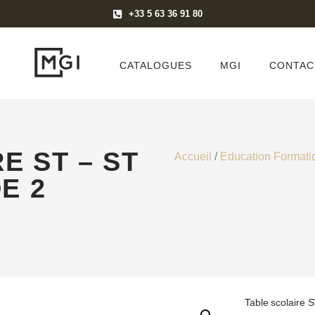
+33 5 63 36 91 80
CATALOGUES
MGI
CONTAC
E ST – ST
Accueil
/
Education Formati
E 2
Table scolaire 