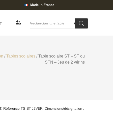
Made in France
T
on
/
Tables scolaires
/ Table scolaire ST – ST ou
STN – Jeu de 2 vérins
ST. Référence TS-ST-J2VER. Dimensions/désignation :