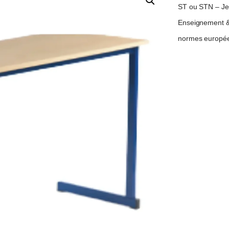
ST ou STN – Jeu 
Enseignement &
normes europée