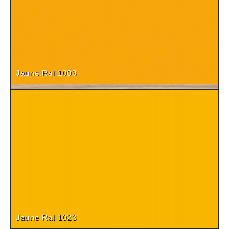
Gris Galet (19 mm)
Jaune Ral 1003
Coco Bolo SC2
Jaune Ral 1023