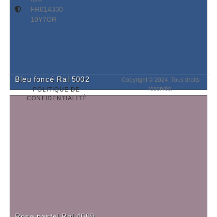
FR014330
10Y7OR
Bleu foncé Ral 5002
Copyright © 2024. Tous droits
réservés.
POLITIQUE DE
CONFIDENTIALITÉ
Rose pastel Ral 4009