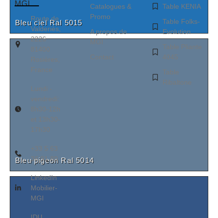
MGI
Catalogues &
Table KENIA
Promo
Route de
Table Folks-
Bleu ciel Ral 5015
Valderiès,
A propos de
Evolution
2226
MGI
Table Pliante
81400
Contact
4045
Rosières,
France
Table
Ribaltone
Lundi -
vendredi:
8h30-12h
et 13h30-
17h30
+33 5 63
36 91 80
Bleu pigeon Ral 5014
LinkedIn
Mobilier-
MGI
IDU