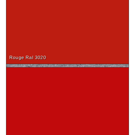
Hêtre du Tyrol (19-28mm)
Porfido terre
Rouge Ral 3020
Bleu Cosmique (19 mm)