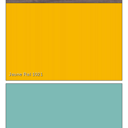
Noyer fumé SC2
Jaune Ral 1021