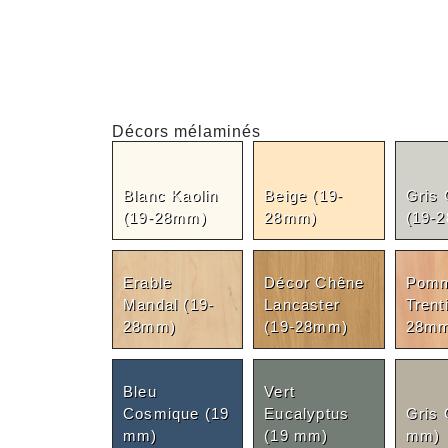
Décors mélaminés
Blanc Kaolin
Beige (19-
Gris 
(19-28mm)
28mm)
(19-
Erable
Décor Chêne
Pomm
Mandal (19-
Lancaster
Trent
28mm)
(19-28mm)
28mm
Bleu
Vert
Cosmique (19
Eucalyptus
Gris 
mm)
(19 mm)
mm)