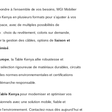
ondre à l’ensemble de vos besoins, MGI Mobilier
e Kenya en plusieurs formats pour s’ajuster à vos
pace, avec de multiples possibilités de
n : choix du revêtement, coloris sur demande,
r la gestion des câbles, options de
liaison et
imisé
.
urope
, la Table Kenya allie robustesse et
sélection rigoureuse de matériaux durables, circuits
 des normes environnementales et certifications
 démarche responsable.
Table Kenya
pour moderniser et optimiser vos
onnels avec une solution mobile, fiable et
 l’environnement. Contactez-nous dès aujourd’hui et