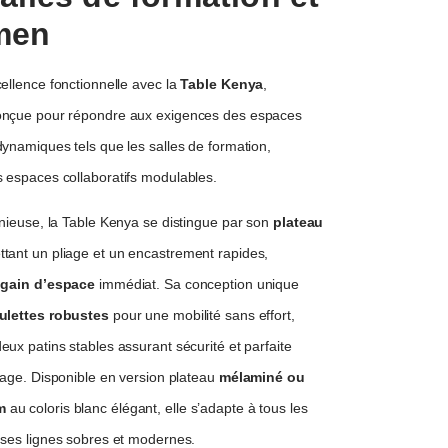
men
ellence fonctionnelle avec la
Table Kenya
,
onçue pour répondre aux exigences des espaces
dynamiques tels que les salles de formation,
 espaces collaboratifs modulables.
énieuse, la Table Kenya se distingue par son
plateau
tant un pliage et un encastrement rapides,
n
gain d’espace
immédiat. Sa conception unique
ulettes robustes
pour une mobilité sans effort,
ux patins stables assurant sécurité et parfaite
usage. Disponible en version plateau
mélaminé ou
m
au coloris blanc élégant, elle s’adapte à tous les
 ses lignes sobres et modernes.