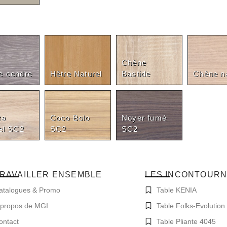
Chêne
e cendre
Hêtre Naturel
Bastide
Chêne na
ta
Coco Bolo
Noyer fumé
el SC2
SC2
SC2
RAVAILLER ENSEMBLE
LES INCONTOUR
atalogues & Promo
Table KENIA
 propos de MGI
Table Folks-Evolution
ontact
Table Pliante 4045