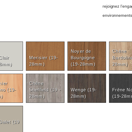
rejoignez l’eng
environnements d
Noyer de
Chêne
Clair
Merisier (19-
Bourgogne
Bardolin
28mm)
28mm)
(19-28mm)
28mm)
ier
Chêne
ino (19-
Sheffield (19 -
Wengé (19-
Frêne No
)
28mm)
28mm)
(19-28m
Galet (19