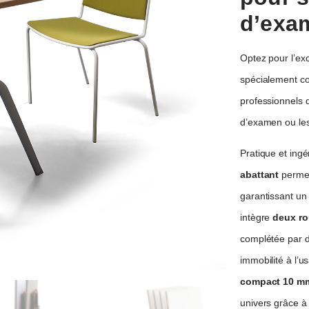
d’exa
Optez pour l’exc
spécialement c
professionnels 
d’examen ou les
Pratique et ing
abattant
permet
garantissant u
intègre
deux ro
complétée par de
immobilité à l’
compact 10 m
univers grâce à