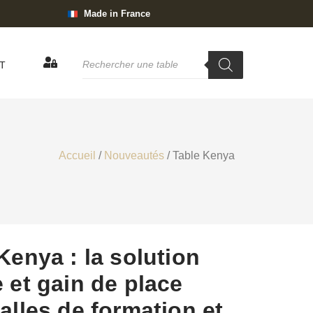
Made in France
T
Accueil
/
Nouveautés
/ Table Kenya
Kenya : la solution
 et gain de place
alles de formation et