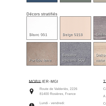
Décors stratifiés
Blanc 001
Beige 0218
Chên
Basalto
Dako
Porfido terre
vulcano SC2
natur
MOBILIER-MGI
T
Route de Valderiès, 2226
C
81400 Rosières, France
A
Lundi - vendredi:
C