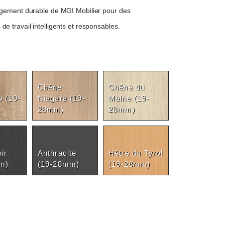
agement durable de MGI Mobilier pour des
e travail intelligents et responsables.
Chêne
Chêne du
o (19-
Niagara (19-
Maine (19-
28mm)
28mm)
ir
Anthracite
Hêtre du Tyrol
m)
(19-28mm)
(19-28mm)