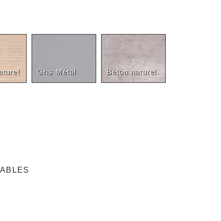
turel
Gris Métal
Béton naturel
NABLES