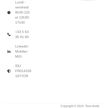
Lundi -
vendredi:
8h30-12h
et 13h30-
17h30
+33 5 63
36 91 80
LinkedIn
Mobilier-
MGI
IDU
FR014330
10Y7OR
Copyright © 2024. Tous droits