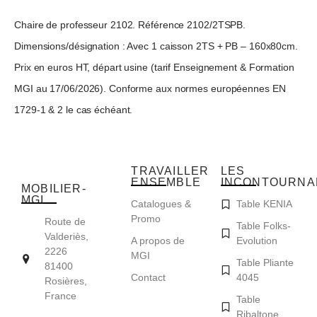
Chaire de professeur 2102. Référence 2102/2TSPB.
Dimensions/désignation : Avec 1 caisson 2TS + PB – 160x80cm.
Prix en euros HT, départ usine (tarif Enseignement & Formation
MGI au 17/06/2026). Conforme aux normes européennes EN
1729-1 & 2 le cas échéant.
TRAVAILLER
LES
ENSEMBLE
INCONTOURNA
MOBILIER-
MGI
Catalogues &
Table KENIA
Promo
Route de
Table Folks-
Valderiès,
A propos de
Evolution
2226
MGI
Table Pliante
81400
Contact
4045
Rosières,
France
Table
Ribaltone